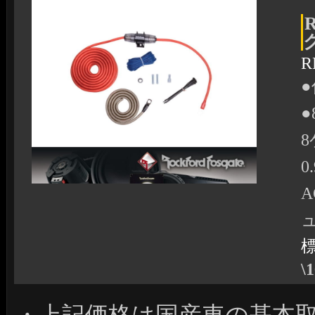
R
●
0
\
・上記価格は国産車の基本