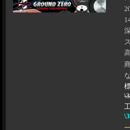
2
1
高
\
\