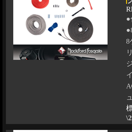
R
●
リ
\