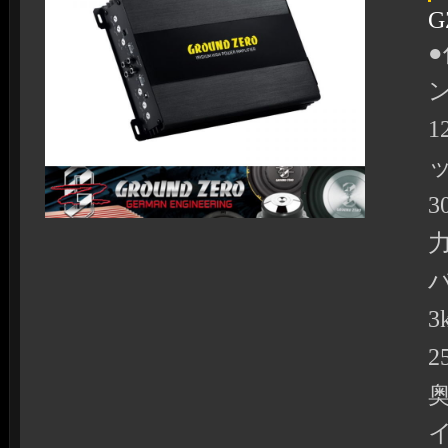
G
●
ン
1
3
力
3
2
奥