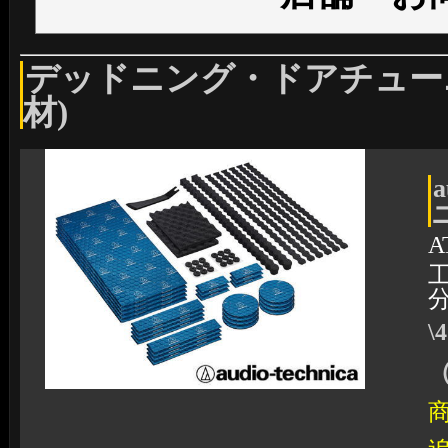
デッドニング・ドアチュー
材)
A
\
（