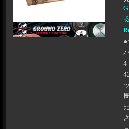
G
R
●
4
4
ッ
周
比
さ