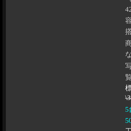
4
容
\
5