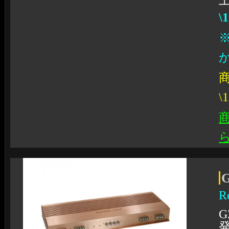
\
商
\
R
G