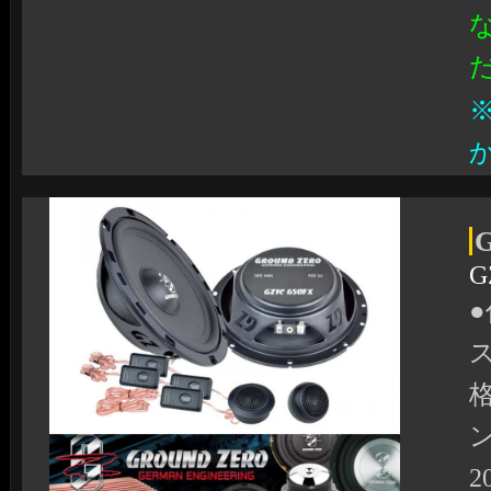
G
●
ン
2