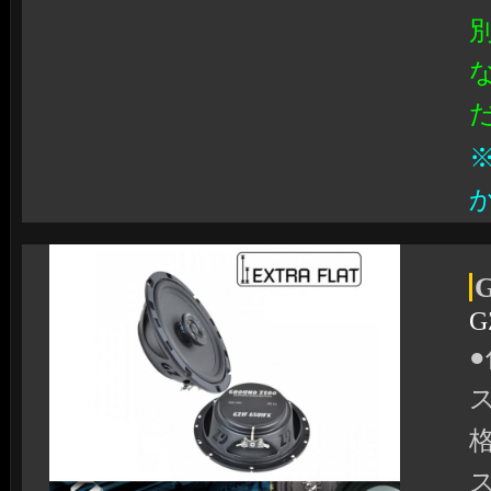
G
●
ス