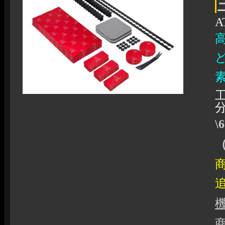
A
\
（