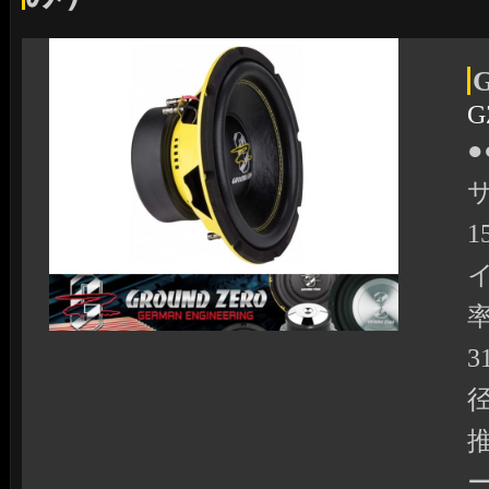
G
●
1
3
径
ー