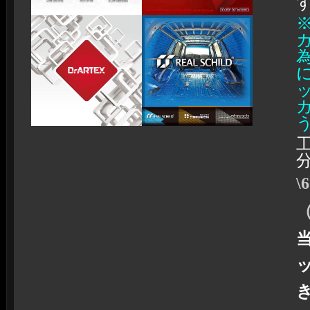
\
（
ッ