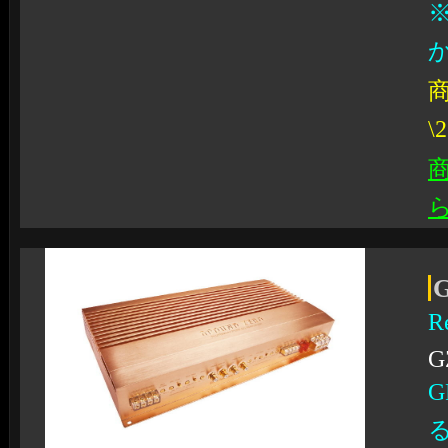
商
\
R
G
G