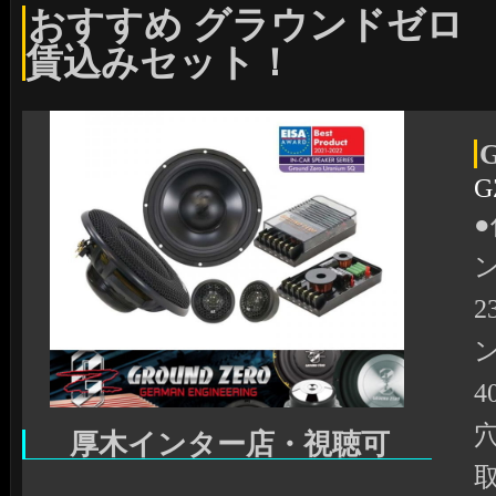
おすすめ グラウンドゼロ
賃込みセット！
G
●
2
4
穴
厚木インター店・視聴可
取