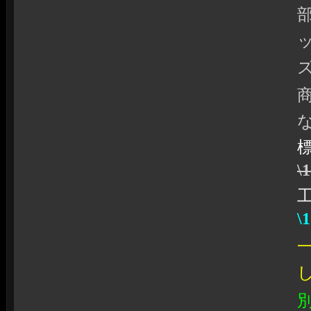
ズ
\
\