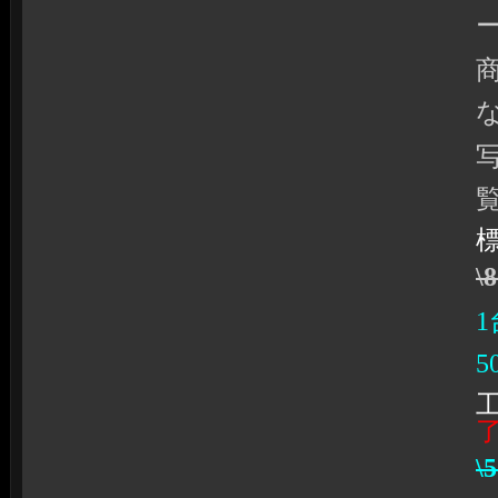
ー
\
5
\