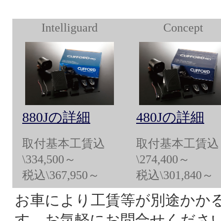
Intelliguard
Concept
880Jの詳細
480Jの詳細
取付基本工賃込
取付基本工賃込
\334,500～
\274,400～
税込\367,950～
税込\301,840～
お車により工賃等が別途かか
す。お気軽にお問合せくださ